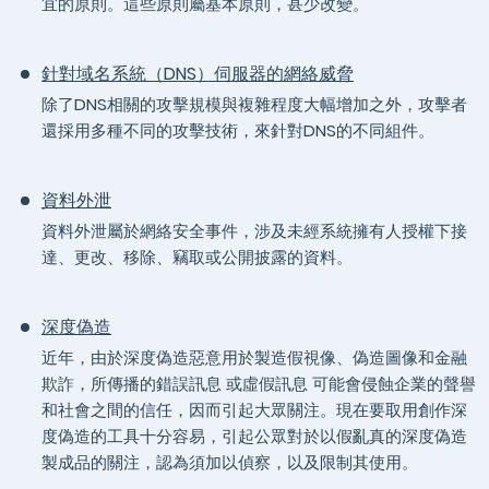
宜的原則。這些原則屬基本原則，甚少改變。
針對域名系統（DNS）伺服器的網絡威脅
除了DNS相關的攻擊規模與複雜程度大幅增加之外，攻擊者
還採用多種不同的攻擊技術，來針對DNS的不同組件。
資料外泄
資料外泄屬於網絡安全事件，涉及未經系統擁有人授權下接
達、更改、移除、竊取或公開披露的資料。
深度偽造
近年，由於深度偽造惡意用於製造假視像、偽造圖像和金融
欺詐，所傳播的錯誤訊息 或虛假訊息 可能會侵蝕企業的聲譽
和社會之間的信任，因而引起大眾關注。現在要取用創作深
度偽造的工具十分容易，引起公眾對於以假亂真的深度偽造
製成品的關注，認為須加以偵察，以及限制其使用。