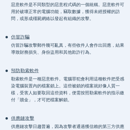
惡意軟件是不同類型的惡意程式碼的一個統稱。惡意軟件可
用於破壞正常的電腦功能，竊取數據，獲得未經授權的訪
問，或形成殭屍網絡以發起有組織的攻擊。
仿冒詐騙
仿冒詐騙攻擊郵件幾可亂真，有些收件人會作出回應，結果
導致財務損失、身份盜用和其他欺詐行為。
預防勒索軟件
勒索軟件是一種惡意軟件。電腦罪犯會利用這種軟件把受感
染電腦裝置內的檔案鎖上。這些被鎖的檔案就好像人質一
樣，受害人如要取回這些資料，便需按照勒索軟件的指示繳
付「贖金」，才可把檔案解鎖。
供應鏈攻擊
供應鏈攻擊日趨普遍，因為攻擊者通過獲信賴的第三方供應