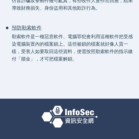
仿冒詐騙攻擊郵件幾可亂真，有些收件人會作出回應，結果
導致財務損失、身份盜用和其他欺詐行為。
預防勒索軟件
勒索軟件是一種惡意軟件。電腦罪犯會利用這種軟件把受感
染電腦裝置內的檔案鎖上。這些被鎖的檔案就好像人質一
樣，受害人如要取回這些資料，便需按照勒索軟件的指示繳
付「贖金」，才可把檔案解鎖。