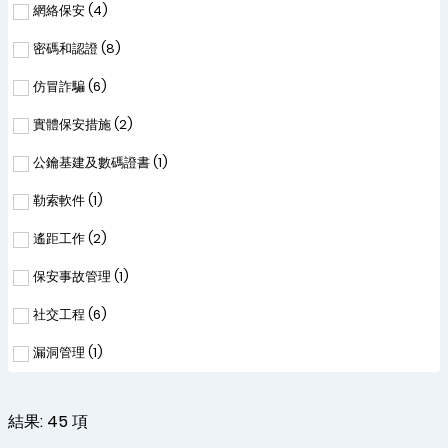
網絡保安 (
4
)
密碼和認證 (
8
)
仿冒詐騙 (
6
)
實體保安措施 (
2
)
公鑰基建及數碼證書 (
1
)
勒索軟件 (
1
)
遙距工作 (
2
)
保安事故管理 (
1
)
社交工程 (
6
)
漏洞管理 (
1
)
結果:
45
項