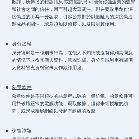
欺詐，所傳播的錯誤訊息 或虛假訊息 可能會侵蝕企業的聲譽
和社會之間的信任，因而引起大眾關注。現在要取用創作深
度偽造的工具十分容易，引起公眾對於以假亂真的深度偽造
製成品的關注，認為須加以偵察，以及限制其使用。
身分盜竊
身分盜竊是一種刑事行為，在他人不知情或沒有得到其同意
的情況下取得其個人資料，意圖詐騙。身分盜賊利用有關個
人資料冒充資料當事人作欺詐用途。
惡意軟件
惡意軟件是不同類型的惡意程式碼的一個統稱。惡意軟件可
用於破壞正常的電腦功能，竊取數據，獲得未經授權的訪
問，或形成殭屍網絡以發起有組織的攻擊。
仿冒詐騙