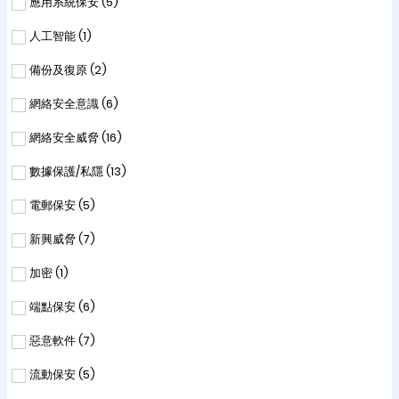
應用系統保安 (
5
)
人工智能 (
1
)
備份及復原 (
2
)
網絡安全意識 (
6
)
網絡安全威脅 (
16
)
數據保護/私隱 (
13
)
電郵保安 (
5
)
新興威脅 (
7
)
加密 (
1
)
端點保安 (
6
)
惡意軟件 (
7
)
流動保安 (
5
)