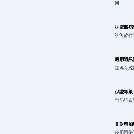
用。
抗電腦病毒軟
該等軟件
應用通訊閘 
該等系統
保證等級 (
對憑證質
非對稱加密法
使用兩條