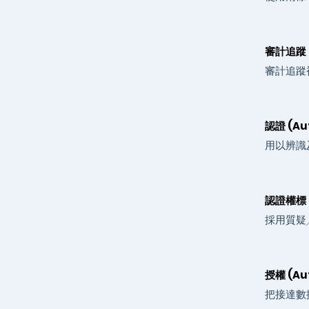
審計追蹤 (A
審計追蹤
認證 (Aut
用以辨識
認證權標 (
採用質疑
授權 (Aut
把接達數