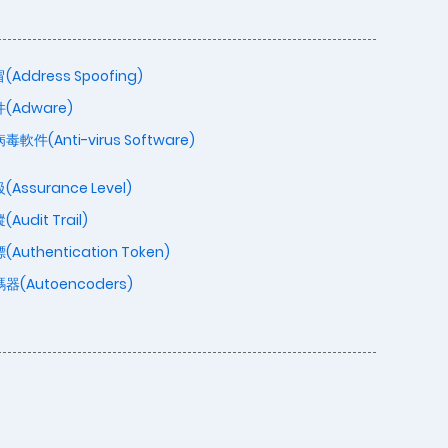
Address Spoofing)
(Adware)
軟件(Anti-virus Software)
Assurance Level)
udit Trail)
Authentication Token)
(Autoencoders)