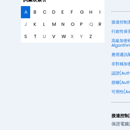
A
B
C
D
E
F
G
H
I
接達控制系統(
J
K
L
M
N
O
P
Q
R
行政性保安(A
S
T
U
V
W
X
Y
Z
高級加密標準運
Algorith
應用通訊閘(A
非對稱加密法
認證(Auth
授權(Autho
可用性(Avai
接達控制系統
保證電腦