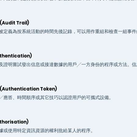
udit Trail)
被定義為按系統活動的時間先後記錄，可以用作重組和檢查一組事件
hentication)
及證明嘗試發出信息或接達數據的用戶╱一方身份的程序或方法。信
Authentication Token)
╱應答、時間順序或其它技巧以認證用戶的可攜式設備。
horisation)
據或使用特定資訊資源的權利批給某人的程序。