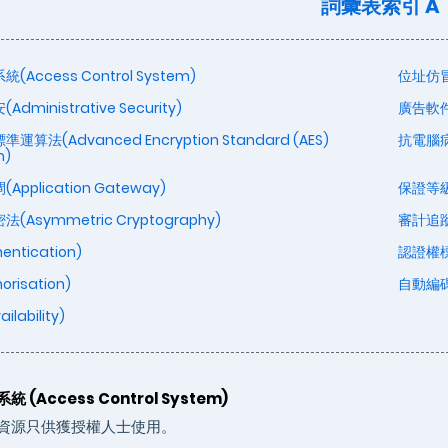
詞彙表索引
A
Access Control System)
位址仿冒(
dministrative Security)
廣告軟件
算法(Advanced Encryption Standard (AES)
抗電腦病毒
m)
pplication Gateway)
保證等級(
(Asymmetric Cryptography)
審計追蹤(A
entication)
認證權標(
risation)
自動編碼器
lability)
 (Access Control System)
資源只供獲授權人士使用。