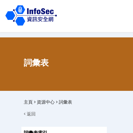
詞彙表
主頁
>
資源中心
>
詞彙表
< 返回
詞彙表索引