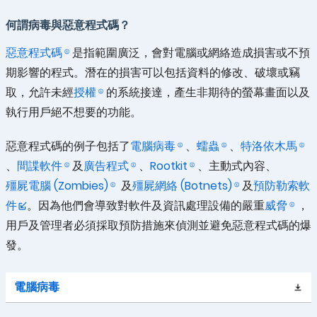
何謂病毒與惡意程式碼？
惡意程式碼
是指範圍廣泛，會對電腦或網絡造成損害或不預
期影響的程式。潛在的損害可以包括資料的修改、破壞或竊
取，允許未經
授權
的系統接達，產生非期待的螢幕畫面以及
執行用戶絕不想要的功能。
惡意程式碼的例子包括了
電腦病毒
、
蠕蟲
、
特洛依木馬
、
間諜軟件
及
廣告程式
、
Rootkit
、主動式內容、
殭屍電腦 (Zombies)
及
殭屍網絡 (Botnets)
及
預防勒索軟
件
。因為他們會導致對軟件及資訊處理設備的嚴重
威脅
，
用戶及管理者必須採取預防措施來偵測並避免惡意程式碼的爆
發。
電腦病毒