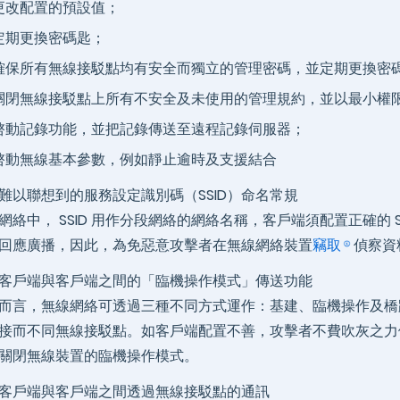
更改配置的預設值；
定期更換密碼匙；
確保所有無線接駁點均有安全而獨立的管理密碼，並定期更換密
關閉無線接駁點上所有不安全及未使用的管理規約，並以最小權
啓動記錄功能，並把記錄傳送至遠程記錄伺服器；
啓動無線基本參數，例如靜止逾時及支援結合
難以聯想到的服務設定識別碼（SSID）命名常規
網絡中， SSID 用作分段網絡的網絡名稱，客戶端須配置正確的 SS
回應廣播，因此，為免惡意攻擊者在無線網絡裝置
竊取
偵察資
客戶端與客戶端之間的「臨機操作模式」傳送功能
而言，無線網絡可透過三種不同方式運作：基建、臨機操作及橋
接而不同無線接駁點。如客戶端配置不善，攻擊者不費吹灰之力
關閉無線裝置的臨機操作模式。
客戶端與客戶端之間透過無線接駁點的通訊