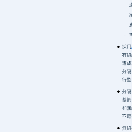
採用
有線
遭成
分隔
行監
分隔
基於
和無
不應
無線