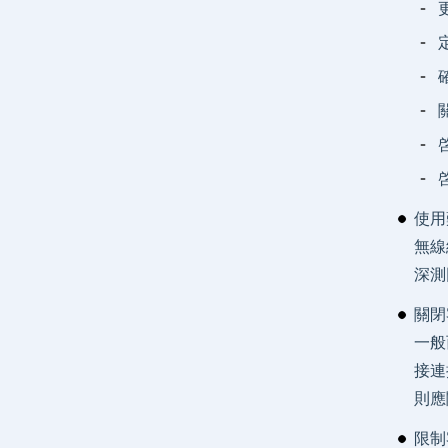
使用
無線
深測
關閉
一般
接連
則應
限制