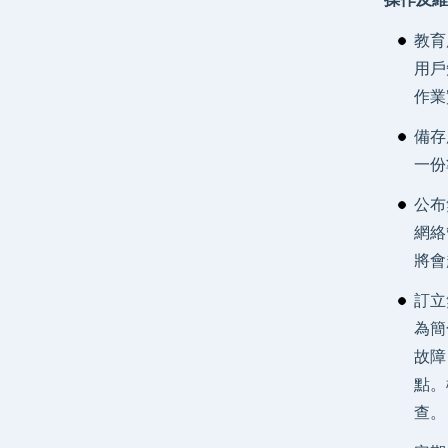
教育
用戶
作業
備存
一份
公布
網絡
將會
訂立
為簡
故障
點。
查。