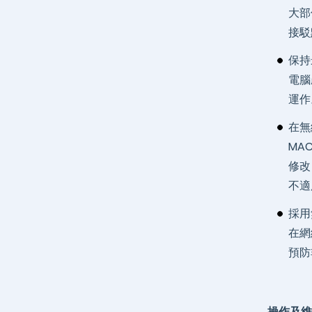
大部
接駁
保持
電腦
運作
在無
MA
修改
不適
採用
在網
預防
操作及維