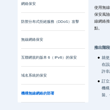
網絡保安
使用無線
保安風險
線網絡推
防禦分布式拒絕服務（DDoS）攻擊
點。
無線網絡保安
推出階段
互聯網規約版本 6（ IPv6）的保安
就使
在設
許非
域名系統的保安
訂立
機構
機構無線網絡的部署
裝、