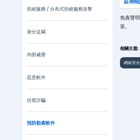
延伸閱
拒絕服務 / 分布式拒絕服務攻擊
免責聲明
策。
身分盜竊
相關主題:
內部威脅
網絡安全
惡意軟件
仿冒詐騙
預防勒索軟件