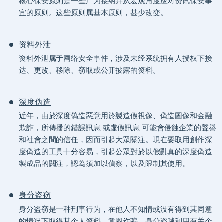
核心保安原则是一些广为接纳并从宏观角度应对资讯保安事
宜的原则。这些原则属基本原则，甚少改变。
资料外泄
资料外泄属于网络安全事件，涉及未经系统拥有人授权下接
达、更改、移除、窃取或公开披露的资料。
深度伪造
近年，由於深度偽造惡意用於製造假視像、偽造圖像和金融
欺詐，所傳播的錯誤訊息 或虛假訊息 可能會侵蝕企業的聲譽
和社會之間的信任，因而引起大眾關注。現在要取用創作深
度偽造的工具十分容易，引起公眾對於以假亂真的深度偽造
製成品的關注，認為須加以偵察，以及限制其使用。
身分盗窃
身分盗窃是一种刑事行为，在他人不知情或没有得到其同意
的情况下取得其个人资料，意图诈骗。身分盗贼利用有关个