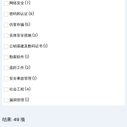
网络安全 (
7
)
密码和认证 (
9
)
仿冒诈骗 (
5
)
实体安全措施 (
3
)
公钥基建及数码证书 (
1
)
勒索软件 (
1
)
遥距工作 (
2
)
安全事故管理 (
1
)
社会工程 (
4
)
漏洞管理 (
1
)
结果:
49
项