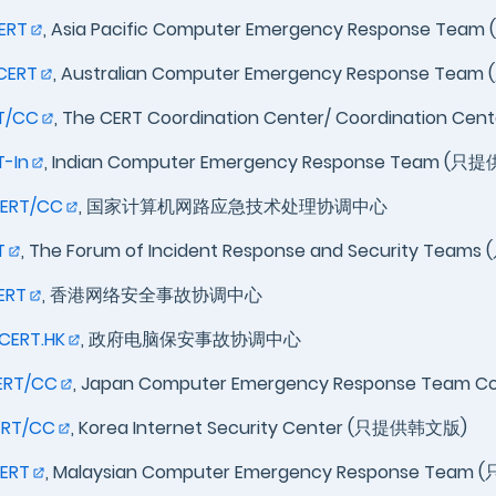
ERT
, Asia Pacific Computer Emergency Response T
CERT
, Australian Computer Emergency Response Te
T/CC
, The CERT Coordination Center/ Coordination 
T-In
, Indian Computer Emergency Response Team (
ERT/CC
, 国家计算机网路应急技术处理协调中心
T
, The Forum of Incident Response and Security Te
ERT
, 香港网络安全事故协调中心
CERT.HK
, 政府电脑保安事故协调中心
ERT/CC
, Japan Computer Emergency Response Team
ERT/CC
, Korea Internet Security Center (只提供韩文版)
ERT
, Malaysian Computer Emergency Response Tea