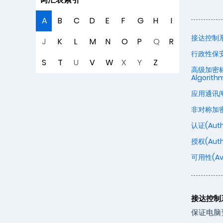
A
B
C
D
E
F
G
H
I
接达控制系统(
J
K
L
M
N
O
P
Q
R
行政性保安(A
S
T
U
V
W
X
Y
Z
高级加密标准运
Algorith
应用通讯闸(A
非对称加密法
认证(Auth
授权(Autho
可用性(Avai
接达控制系统
保证电脑