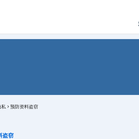
隐私
>
预防资料盗窃
料盗窃