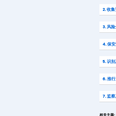
2. 收
3. 风
4. 
5. 
6. 
7. 监
相关主题: