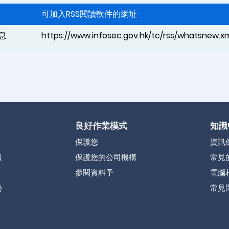
可加入RSS閱讀軟件的網址
息
https://www.infosec.gov.hk/tc/rss/whatsnew.x
良好作業模式
知識
保護您
資訊
報
保護您的公司機構
常見
參閱資料予
電腦
勢
常見